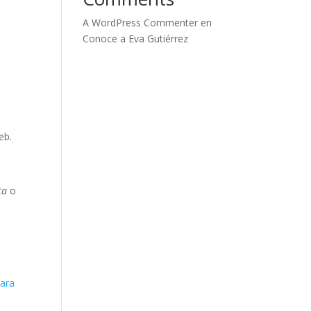
A WordPress Commenter
en
Conoce a Eva Gutiérrez
eb.
ta
o
para