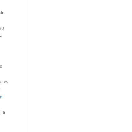
 de
su
la
os
c. es
s
en
 la