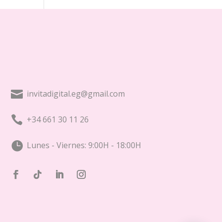

invitadigital.eg@gmail.com

+34 661 30 11 26

Lunes - Viernes: 9:00H - 18:00H