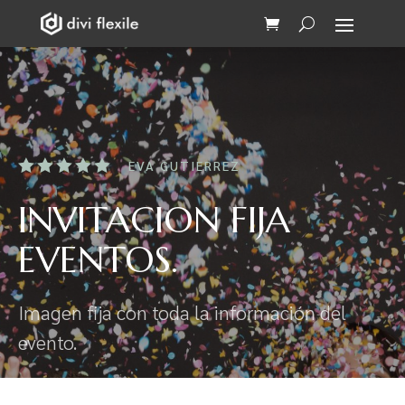





EVA GUTIERREZ
INVITACION FIJA
EVENTOS.
Imagen fija con toda la información del
evento.